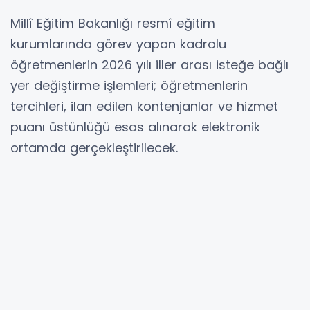
Millî Eğitim Bakanlığı resmî eğitim
kurumlarında görev yapan kadrolu
öğretmenlerin 2026 yılı iller arası isteğe bağlı
yer değiştirme işlemleri; öğretmenlerin
tercihleri, ilan edilen kontenjanlar ve hizmet
puanı üstünlüğü esas alınarak elektronik
ortamda gerçekleştirilecek.
Duyuru kapsamında yer değiştirme isteğinde
bulunacak öğretmenlerde 31 Aralık 2026 tarihi
itibarıyla bulundukları ilde en az üç yıllık
çalışma süresini tamamlamış olmaları şartı
aranıyor.