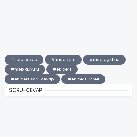
#soru cevap
#fmeb soru
#meb açıklma
#meb duyuru
#ek ders
#ek ders soru cevap
#ek ders ücreti
SORU-CEVAP