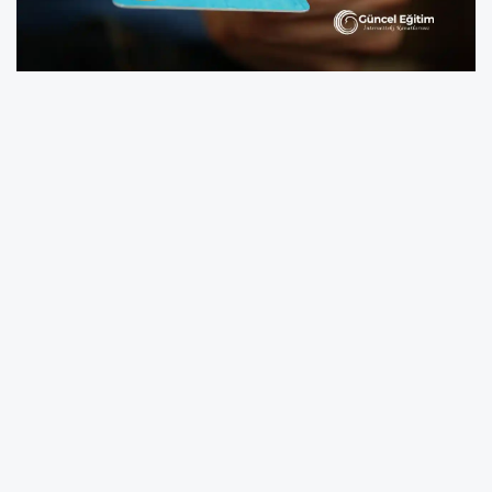
MTV ödeme tutarı aracın yaşı, değeri, motor
silindir hacmi ve tescil tarihine göre değişiyor.
Motorlu Taşıtlar Vergisi, yıl içinde iki eşit taksit
halinde ödeniyor, ödemeler geciktiğinde borç
vergi dairesi tarafından takibe alınıyor ve aylık
yüzde 1,4 gecikme faizi uygulanıyor.
MTV'de kredi kartına taksitle
ödeme yapabileceğiniz
bankalar....