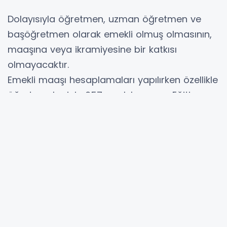
Dolayısıyla öğretmen, uzman öğretmen ve
başöğretmen olarak emekli olmuş olmasının,
maaşına veya ikramiyesine bir katkısı
olmayacaktır.
Emekli maaşı hesaplamaları yapılırken özellikle
öğretmenler için 657 sayılı kanunun Eğitim ve
Öğretim Hizmetleri sınıfı için belirlenen usüller
göz önüne alınır.
Yani emekliliği yaklaşmış veya emekli olan
öğretmenler, kariyer basamakları sınavıyla hiç
bir hak kazanamayacak.
Öğretmenlik Meslek Kanunu ve Kariyer
Basamakları Yönetmeliğinin en çok eleştiri