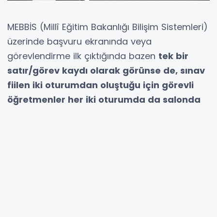
MEBBİS (Millî Eğitim Bakanlığı Bilişim Sistemleri)
üzerinde başvuru ekranında veya
görevlendirme ilk çıktığında bazen
tek bir
satır/görev kaydı olarak görünse de, sınav
fiilen iki oturumdan oluştuğu için görevli
öğretmenler her iki oturumda da salonda
bulunmakta ve görevlerini sürdürmektedir.
İki Oturum Ücreti:
Sınavın bu iki oturumlu
yapısı nedeniyle, görev alan Salon Başkanı,
Gözetmen ve diğer sınav personeline
iki
oturum üzerinden ücret ödemesi
yapılmaktadır.