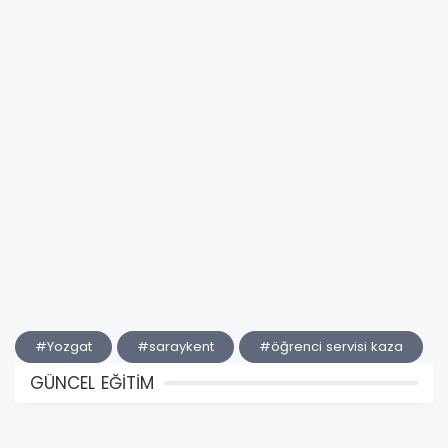
#Yozgat
#saraykent
#öğrenci servisi kaza
GÜNCEL EĞİTİM