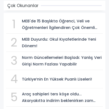
Çok Okunanlar
1
MEB'de 15 Başlıkta Öğrenci, Veli ve
Öğretmenleri İlgilendiren Çok Önemli
Yenilikler
2
MEB Duyurdu: Okul Kıyafetlerinde Yeni
Dönem!
3
Norm Güncellemeleri Başladı: Yanlış Veri
Girişi Norm Fazlası Yapabilir
4
Türkiye’nin En Yüksek Puanlı Liseleri!
5
Araç sahipleri ters köşe oldu...
Akaryakıtta indirim beklenirken zam
geliyor!