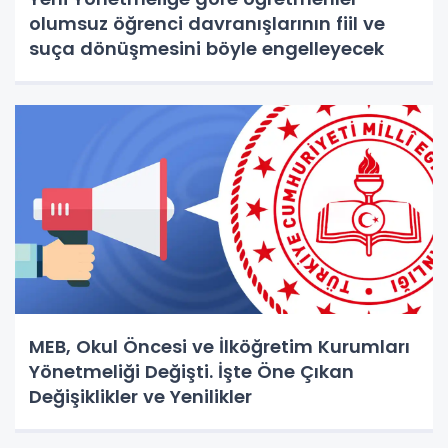
olumsuz öğrenci davranışlarının fiil ve
suça dönüşmesini böyle engelleyecek
MEB, Okul Öncesi ve İlköğretim Kurumları
Yönetmeliği Değişti. İşte Öne Çıkan
Değişiklikler ve Yenilikler