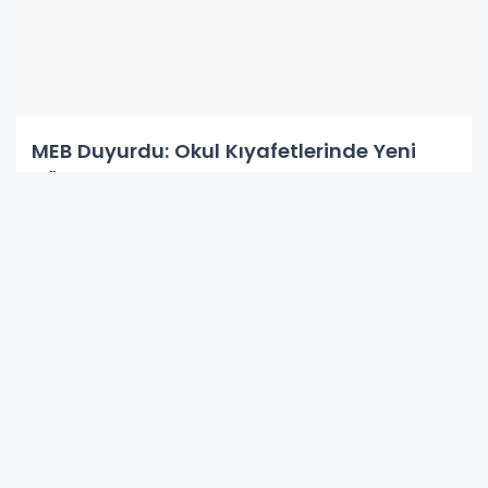
#meb lgs 2019 raporu
MEB
MEB Duyurdu: Okul Kıyafetlerinde Yeni
Dönem!