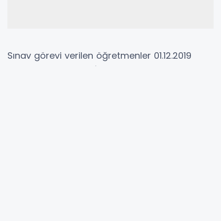
Sınav görevi verilen öğretmenler 01.12.2019
tarihine kadar MEBBİS üzerinden görevi
onaylaması gerekmektedir.
Sınav Görevlerinizi Onaylamak İçin Tıklayınız.
#sınav görevi onay
#mebbis sınav başvurusu
#mebbis sınav onayı
SINAV GÖREVİ