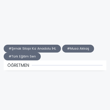
#Şırnak Silopi Kız Anadolu İHL
#Musa Akkaş
#Türk Eğitim Sen
ÖĞRETMEN