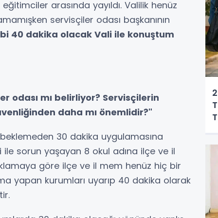
 eğitimciler arasında yayıldı. Valilik henüz
klamamışken servisçiler odası başkanının
ibi 40 dakika olacak Vali ile konuştum
:
2
er odası mı belirliyor? Servisçilerin
T
venliğinden daha mı önemlidir?"
T
yı beklemeden 30 dakika uygulamasına
 ile sorun yaşayan 8 okul adına ilçe ve il
klamaya göre ilçe ve il mem henüz hiç bir
ama yapan kurumları uyarıp 40 dakika olarak
ir.