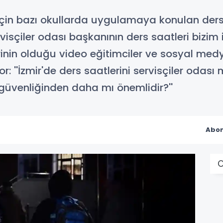
i için bazı okullarda uygulamaya konulan ders
isçiler odası başkanının ders saatleri bizim 
rinin olduğu video eğitimciler ve sosyal medy
''İzmir'de ders saatlerini servisçiler odası mı
üvenliğinden daha mı önemlidir?''
Abon
O