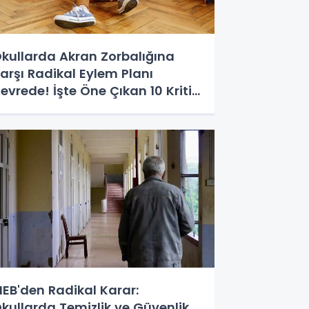
kullarda Akran Zorbalığına
arşı Radikal Eylem Planı
evrede! İşte Öne Çıkan 10 Kritik
edbir
EB'den Radikal Karar:
kullarda Temizlik ve Güvenlik