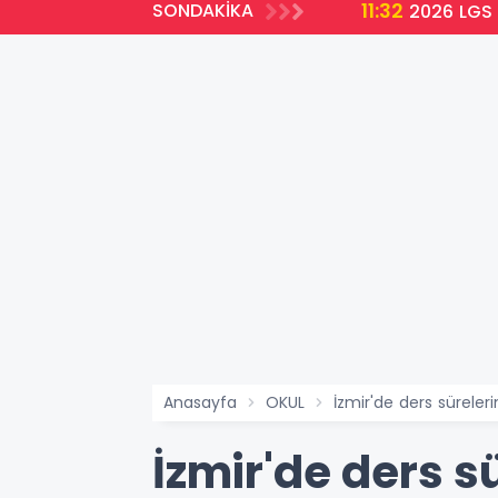
11:32
SONDAKİKA
ir
2026 LGS 
Anasayfa
OKUL
İzmir'de ders süreler
İzmir'de ders s