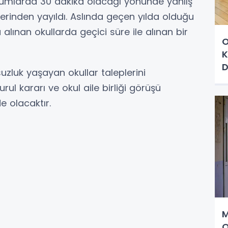
urumlarda 30 dakika olacağı yönünde yanlış
erinden yayıldı. Aslında geçen yılda olduğu
a alınan okullarda geçici süre ile alınan bir
O
K
D
suzluk yaşayan okullar taleplerini
T
l kararı ve okul aile birliği görüşü
e olacaktır.
M
O