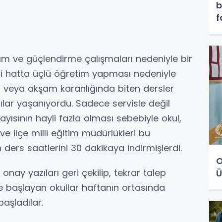
b
f
p
ıkım ve güçlendirme çalışmaları nedeniyle bir
ili hatta üçlü öğretim yapması nedeniyle
eya akşam karanlığında biten dersler
tılar yaşanıyordu. Sadece servisle değil
yısının hayli fazla olması sebebiyle okul,
l ve ilçe milli eğitim müdürlükleri bu
ders saatlerini 30 dakikaya indirmişlerdi.
O
nay yazıları geri çekilip, tekrar talep
Ü
e başlayan okullar haftanın ortasında
aşladılar.