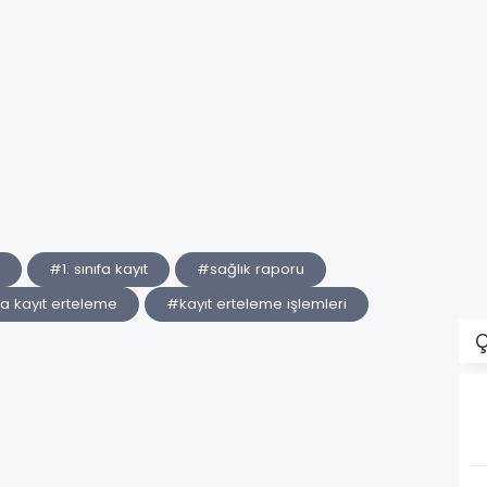
#1. sınıfa kayıt
#sağlık raporu
la kayıt erteleme
#kayıt erteleme işlemleri
Ç