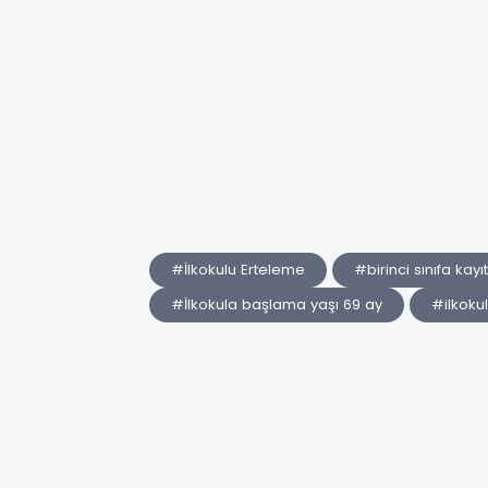
#İlkokulu Erteleme
#birinci sınıfa kayıt
#İlkokula başlama yaşı 69 ay
#ilkoku