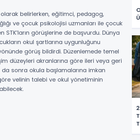
O
olarak belirlerken, eğitimci, pedagog,
Ü
lığı ve çocuk psikolojisi uzmanları ile çocuk
n STK’ların görüşlerine de başvurdu. Dünya
ocukların okul şartlarına uygunluğunu
 yönünde görüş bildirdi. Düzenlemede temel
lişim düzeyleri akranlarına göre ileri veya geri
a da sonra okula başlamalarına imkan
göre velinin talebi ve okul yönetiminin
abilecek.
2
T
T