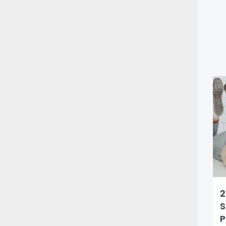
2
S
P