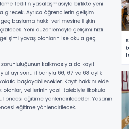
me teklifin yasalaşmasıyla birlikte yeni
 girecek. Ayrıca öğrencilerin gelişim
geç başlama hakkı verilmesine ilişkin
izilecek. Yeni düzenlemeyle gelişimi hızlı
gelişimi yavaş olanların ise okula geç
S
b
f
p
u zorunluluğunun kalkmasıyla da kayıt
ylül ayı sonu itibarıyla 66, 67 ve 68 aylık
 ilkokula başlayabilecekler. Kayıt hakkını elde
lanlar, velilerinin yazılı talebiyle ilkokula
kul öncesi eğitime yönlendirilecekler. Yasanın
öncesi eğitime yönlendirilecek.