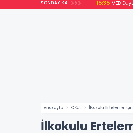
15:35
SONDAKİKA
emli Yenilikler
MEB Duyu
Anasayfa
OKUL
İlkokulu Erteleme İç
İlkokulu Ertele