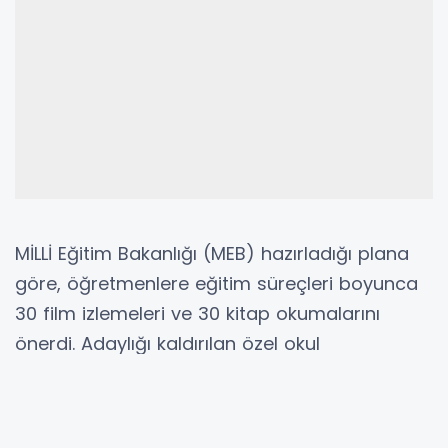
MİLLİ Eğitim Bakanlığı (MEB) hazırladığı plana
göre, öğretmenlere eğitim süreçleri boyunca
30 film izlemeleri ve 30 kitap okumalarını
önerdi. Adaylığı kaldırılan özel okul
öğretmenleri de programı uygulayacak. 300
saat okula uyum eğitimi alacak öğretmenler,
bu sürenin 42 saatini okul içi, 90 saatini okul