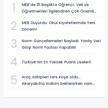
1
MEB'de 15 Başlıkta Öğrenci, Veli ve
Öğretmenleri İlgilendiren Çok Önemli
Yenilikler
2
MEB Duyurdu: Okul Kıyafetlerinde Yeni
Dönem!
3
Norm Güncellemeleri Başladı: Yanlış Veri
Girişi Norm Fazlası Yapabilir
4
Türkiye’nin En Yüksek Puanlı Liseleri!
5
Araç sahipleri ters köşe oldu...
Akaryakıtta indirim beklenirken zam
geliyor!