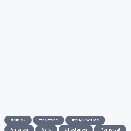
#cin çık
#hastane
#büyü bozma
#manevi
#şifa
#hastanesi
#ameliyat