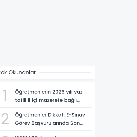
ok Okunanlar
1
Öğretmenlerin 2026 yılı yaz
tatili il içi mazerete bağlı
atama sonuçları açıklandı
2
Öğretmenler Dikkat: E-Sınav
Görev Başvurularında Son
Saatler!