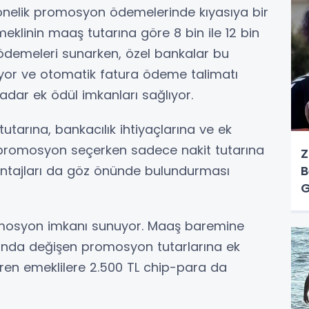
yönelik promosyon ödemelerinde kıyasıya bir
meklinin maaş tutarına göre 8 bin ile 12 bin
ödemeleri sunarken, özel bankalar bu
rıyor ve otomatik fatura ödeme talimatı
kadar ek ödül imkanları sağlıyor.
tarına, bankacılık ihtiyaçlarına ve ek
n, promosyon seçerken sadece nakit tutarına
Z
antajları da göz önünde bulundurması
B
G
Ö
omosyon imkanı sunuyor. Maaş baremine
asında değişen promosyon tutarlarına ek
eren emeklilere 2.500 TL chip-para da