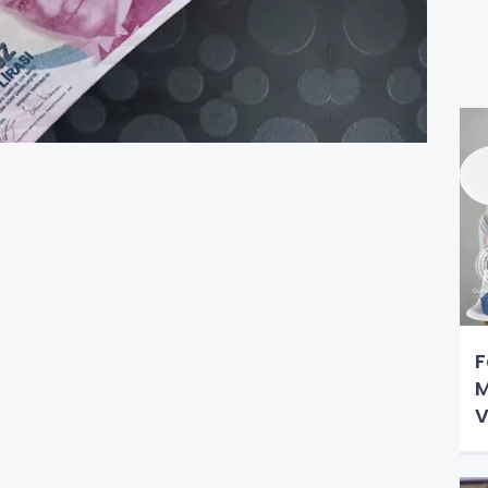
F
M
V
T