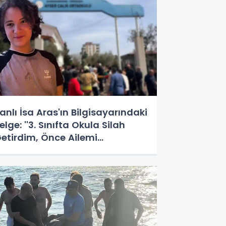
anlı İsa Aras'ın Bilgisayarındaki
elge: ''3. Sınıfta Okula Silah
etirdim, Önce Ailemi
ldürecektim!''