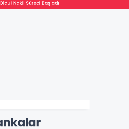
14:09
Oldu! Nakil Süreci Başladı
Türkiy
ankalar