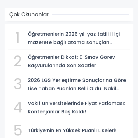
Çok Okunanlar
1
Öğretmenlerin 2026 yılı yaz tatili il içi
mazerete bağlı atama sonuçları
açıklandı
2
Öğretmenler Dikkat: E-Sınav Görev
Başvurularında Son Saatler!
3
2026 LGS Yerleştirme Sonuçlarına Göre
Lise Taban Puanları Belli Oldu! Nakil
Süreci Başladı
4
Vakıf Üniversitelerinde Fiyat Patlaması:
Kontenjanlar Boş Kaldı!
5
Türkiye’nin En Yüksek Puanlı Liseleri!