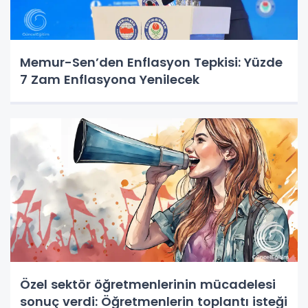
Memur-Sen’den Enflasyon Tepkisi: Yüzde
7 Zam Enflasyona Yenilecek
Özel sektör öğretmenlerinin mücadelesi
sonuç verdi: Öğretmenlerin toplantı isteği