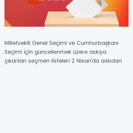
Milletvekili Genel Seçimi ve Cumhurbaşkanı
Seçimi için güncellenmek üzere askıya
çıkarılan seçmen listeleri 2 Nisan'da askıdan
inecek.
YSK tarafından 20 Mart’ta ilçe seçim
kurullarınca askıya çıkarılan muhtarlıklardaki
seçmen listeleri yarın askından indirilecek ve
bunlara ilişkin itiraz süresi de sona ermiş
olacak.