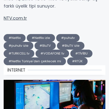
farklı üyelik tipi sunuyor.
NTV.com.tr
#Netflix
#Netflix izle
#puhutv
#puhutv izle
#BluTV
#BluTV izle
#TURKCELL tv
#VODAFONE tv
#TİVİBU
#Netflix Türkiye'den çekilecek mi
#RTÜK
İNTERNET