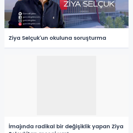
Ziya Selçuk'un okuluna soruşturma
İmajında radikal bir değişiklik yapan Ziya