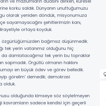
rın ve mazlumların duasını alırken, küresel
klerine korku saldık. Dünyanın unuttuğumuzu
ygu olarak yeniden döndük, misyonumuza
hiçe sayamayacağını şehitlerimizin kanı,
 dirayetiyle ortaya koyduk.
ni özgürlüğümüzden bağımsız düşünmedik.
ğı tek yerin vatanımız olduğunu hiç
zı da damlatacağımız tek yerin bu topraklar
n sapmadık. Örgütlü olmanın hakkını
rumayı en büyük ödev ve görev belledik.
Ç
leyip görelim’ demedik; demokrasi
a olduk.
 konusu olduğunda kimseye söz söyletmeyen
tiği kavramların sadece kendisi için geçerli