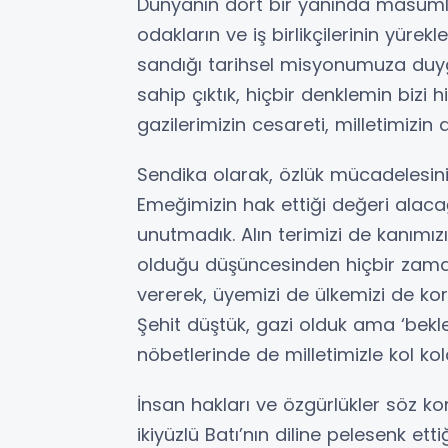
Dünyanın dört bir yanında masumla
odakların ve iş birlikçilerinin yüre
sandığı tarihsel misyonumuza du
sahip çıktık, hiçbir denklemin bizi 
gazilerimizin cesareti, milletimizin
Sendika olarak, özlük mücadelesi
Emeğimizin hak ettiği değeri alaca
unutmadık. Alın terimizi de kanımı
olduğu düşüncesinden hiçbir zama
vererek, üyemizi de ülkemizi de ko
Şehit düştük, gazi olduk ama ‘bek
nöbetlerinde de milletimizle kol kol
İnsan hakları ve özgürlükler söz
ikiyüzlü Batı’nın diline pelesenk et