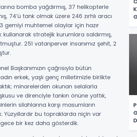
Ö
larına bomba yağdırmış, 37 helikopterle
K
ş, 74’ü tank olmak üzere 246 zırhlı aracı
G
3 gemiyi muhtemel olaylar için hazır
 kullanarak stratejik kurumlara saldırmış,
muştur. 251 vatanperver insanımız şehit, 2
tur.
enel Başkanımızın çağrısıyla bütün
kadın erkek, yaşlı genç milletimizle birlikte
 aktık; minarelerden okunan selalarla
coşkusu ve direnciyle tankın önüne yattık,
lerin silahlarına karşı masumların
P
G
 Yüzyıllardır bu topraklarda niçin var
D
ece bir kez daha gösterdik.