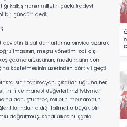
ı kalkışmanın milletin güçlü iradesi
î bir gündür” dedi.
i;
Ö
m
 devletin kılcal damarlarına sinsice sızarak
Ö
 doğrultmasının, meşru yönetimi saf dışı
k
eşkeş çekme arzusunun, mazlumların son
ğına kastetmesinin üzerinden dört yıl geçti.
lakta sınır tanımayan, çıkarları uğruna her
; millî ve manevi değerlerimizi istismar
racına dönüştürerek, milletin merhametini
antılarından aldığı talimatla büyük bir
amlu doğrultmuş, kendi ülkesini işgale