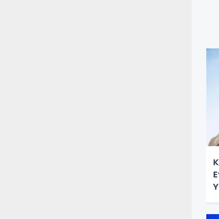
K
E
Y