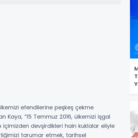
M
T
Y
ülkemizi efendilerine peşkeş çekme
an Kaya, “15 Temmuz 2016, ülkemizi işgal
içimizden devşirdikleri hain kuklalar eliyle
liğimizi tarumar etmek, tarihsel