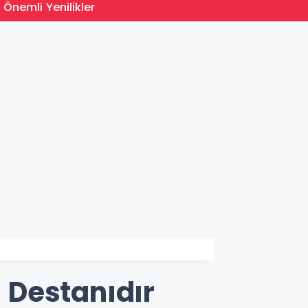
15:35
 Önemli Yenilikler
MEB Du
n Destanıdır