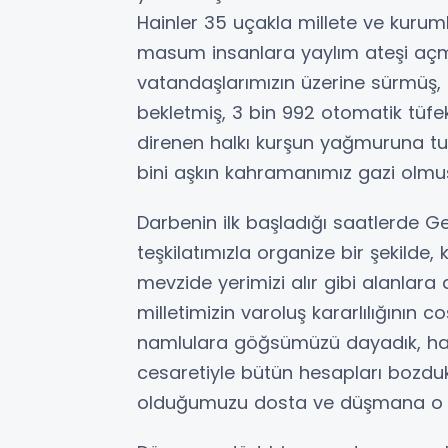
Hainler 35 uçakla millete ve kurum
masum insanlara yaylım ateşi açmı
vatandaşlarımızın üzerine sürmüş, 
bekletmiş, 3 bin 992 otomatik tüfek
direnen halkı kurşun yağmuruna tut
bini aşkın kahramanımız gazi olmuş
Darbenin ilk başladığı saatlerde G
teşkilatımızla organize bir şekilde, 
mevzide yerimizi alır gibi alanlara
milletimizin varoluş kararlılığının 
namlulara göğsümüzü dayadık, hain
cesaretiyle bütün hesapları bozduk.
olduğumuzu dosta ve düşmana o g