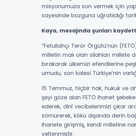
misyonumuza son vermek için yaptığ
sayesinde bozguna uğratıldığı tarih
Kaya, mesajında şunları kaydett
“Fetullahçı Terör Örgütü’nün (FETÖ)
milletin malı olan silahları millete
bırakarak ülkemizi efendilerine p
umudu, son kalesi Türkiye’nin varlı
15 Temmuz, hiçbir hak, hukuk ve ah
şeyi göze alan FETÖ ihanet şebekesi
ederek, dinî vecibelerimizi çıkar a
sömürerek, kökü dışarıda derin bağl
ihanete girişmiş, kendi milletine n
yeltenmiştir.