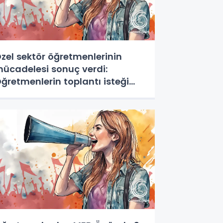
zel sektör öğretmenlerinin
ücadelesi sonuç verdi:
ğretmenlerin toplantı isteği
abul edildi