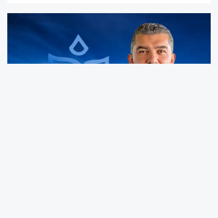
TÜİK'in sır gibi sakladığı, yargı kararına rağmen
açıklamadığı enflasyon sepetine, uzman
doktor muayene ücreti 33 lira 69 kuruş,
Haziran ayı ev kirası ise 5 bin 845 TL, 1 litre
zeytinyağı ise 113,37 TL olarak girmiş. Tabii ki,