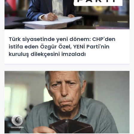
Türk siyasetinde yeni dönem: CHP'den
istifa eden Özgür Özel, YENİ Parti'nin
kuruluş dilekçesini imzaladı