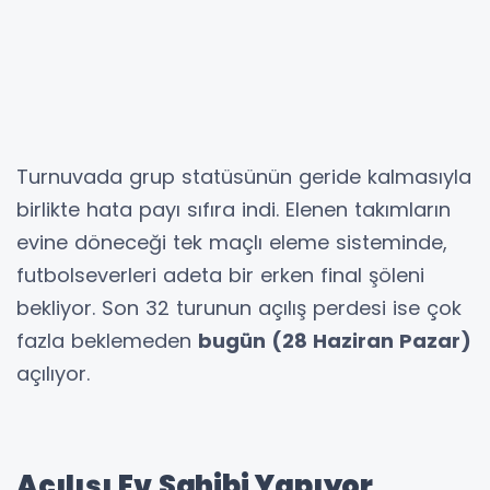
Turnuvada grup statüsünün geride kalmasıyla
birlikte hata payı sıfıra indi. Elenen takımların
evine döneceği tek maçlı eleme sisteminde,
futbolseverleri adeta bir erken final şöleni
bekliyor. Son 32 turunun açılış perdesi ise çok
fazla beklemeden
bugün (28 Haziran Pazar)
açılıyor.
Açılışı Ev Sahibi Yapıyor