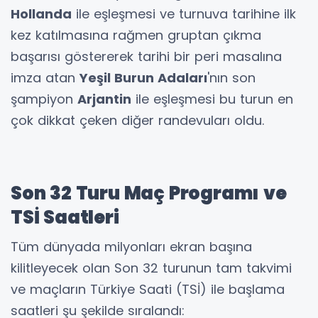
Hollanda
ile eşleşmesi ve turnuva tarihine ilk
kez katılmasına rağmen gruptan çıkma
başarısı göstererek tarihi bir peri masalına
imza atan
Yeşil Burun Adaları
'nın son
şampiyon
Arjantin
ile eşleşmesi bu turun en
çok dikkat çeken diğer randevuları oldu.
Son 32 Turu Maç Programı ve
TSİ Saatleri
Tüm dünyada milyonları ekran başına
kilitleyecek olan Son 32 turunun tam takvimi
ve maçların Türkiye Saati (TSİ) ile başlama
saatleri şu şekilde sıralandı: