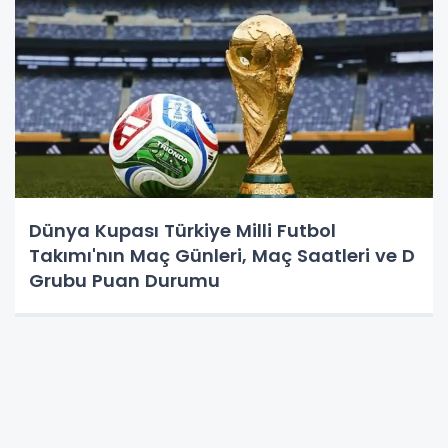
Dünya Kupası Türkiye Milli Futbol
Takımı'nın Maç Günleri, Maç Saatleri ve D
Grubu Puan Durumu