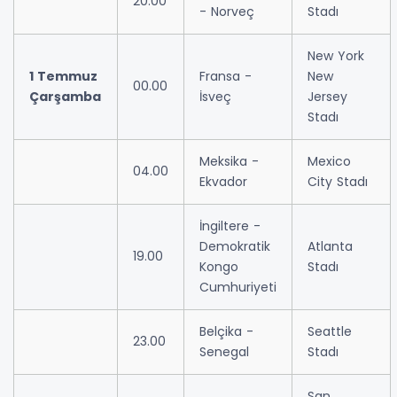
20.00
- Norveç
Stadı
New York
1 Temmuz
Fransa -
New
00.00
Çarşamba
İsveç
Jersey
Stadı
Meksika -
Mexico
04.00
Ekvador
City Stadı
İngiltere -
Demokratik
Atlanta
19.00
Kongo
Stadı
Cumhuriyeti
Belçika -
Seattle
23.00
Senegal
Stadı
San