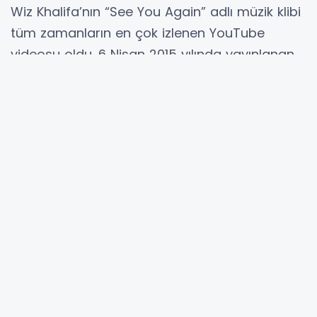
Wiz Khalifa’nın “See You Again” adlı müzik klibi
tüm zamanların en çok izlenen YouTube
videosu oldu. 6 Nisan 2015 yılında yayınlanan
video şu anda 2 milyar 897 milyon 568 bin 191
kişi tarafından izlendi. Wiz Khalifa’nın “See You
Again” adlı klibi bir döneme damgasını vuran
ve izlenme rekorları kıran PSY’nin Gangam
Style şarkısını 2 milyon 470 bin 869 kişi farkla
geride bıraktı.
Wiz Khalifa’nın “See You Again” klibinin
izlenme sayısı :