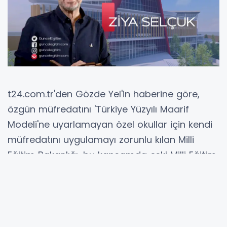
t24.com.tr'den Gözde Yel'in haberine göre,
özgün müfredatını 'Türkiye Yüzyılı Maarif
Modeli'ne uyarlamayan özel okullar için kendi
müfredatını uygulamayı zorunlu kılan Milli
Eğitim Bakanlığı, bu kapsamda eski Milli Eğitim
Bakanı Prof. Dr. Ziya Selçuk'un sahibi olduğu
Maya Okulları'na da yazı gönderdi. Böylece,
Maya Okulları'nın ilkokul ve ortaokul sınıflarının
İngilizce programı, özgün program