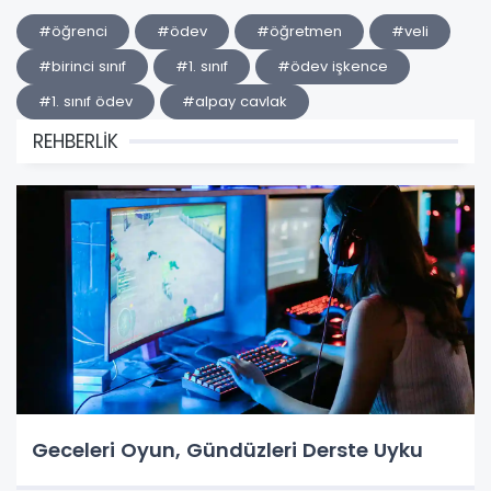
#öğrenci
#ödev
#öğretmen
#veli
#birinci sınıf
#1. sınıf
#ödev işkence
#1. sınıf ödev
#alpay cavlak
REHBERLİK
Geceleri Oyun, Gündüzleri Derste Uyku