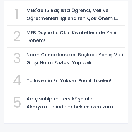
1
MEB'de 15 Başlıkta Öğrenci, Veli ve
Öğretmenleri İlgilendiren Çok Önemli
Yenilikler
2
MEB Duyurdu: Okul Kıyafetlerinde Yeni
Dönem!
3
Norm Güncellemeleri Başladı: Yanlış Veri
Girişi Norm Fazlası Yapabilir
4
Türkiye’nin En Yüksek Puanlı Liseleri!
5
Araç sahipleri ters köşe oldu...
Akaryakıtta indirim beklenirken zam
geliyor!