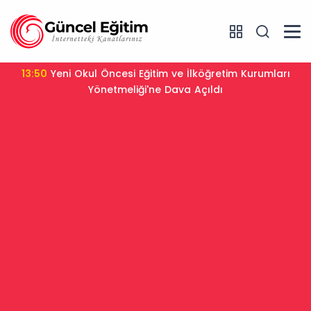
13:31
YKS Sistemi Değişiyor mu? Bakan Tekin Sınav
Tartışmalarına Son Noktayı Koydu