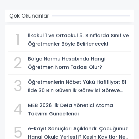
Çok Okunanlar
1
İlkokul 1 ve Ortaokul 5. Sınıflarda Sınıf ve
Öğretmenler Böyle Belirlenecek!
2
Bölge Normu Hesabında Hangi
Öğretmen Norm Fazlası Olur?
3
Öğretmenlerin Nöbet Yükü Hafifliyor: 81
İlde 30 Bin Güvenlik Görevlisi Göreve
Başlıyor
4
MEB 2026 İlk Defa Yönetici Atama
Takvimi Güncellendi
5
e-Kayıt Sonuçları Açıklandı: Çocuğunuz
Hangi Okula Yerleşti? Kesin Kayıtlar Ne