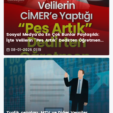
Sosyal Medya'da En Çok Bunlar Paylaşıldı:
İşte Velilerin ''Pes Artık'' Dedirten Öğretmen
Şikayetleri
08-01-2026 01:19
Trafik cezaları, MTV ve Diğer Vergiler...