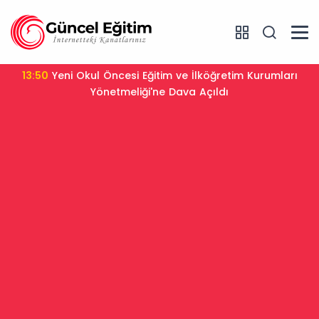
13:31
YKS Sistemi Değişiyor mu? Bakan Tekin Sınav
Tartışmalarına Son Noktayı Koydu