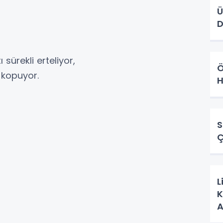
Ü
sürekli erteliyor,
Ö
 kopuyor.
H
S
Ç
L
K
A