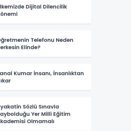
lkemizde Dijital Dilencilik
Dönemi
ğretmenin Telefonu Neden
erkesin Elinde?
anal Kumar İnsanı, İnsanlıktan
ıkar
iyakatin Sözlü Sınavla
aybolduğu Yer Milli Eğitim
kademisi Olmamalı