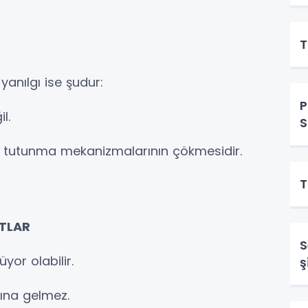
T
yanılgı ise şudur:
P
l.
S
ta tutunma mekanizmalarının çökmesidir.
T
TLAR
S
or olabilir.
ş
mına gelmez.