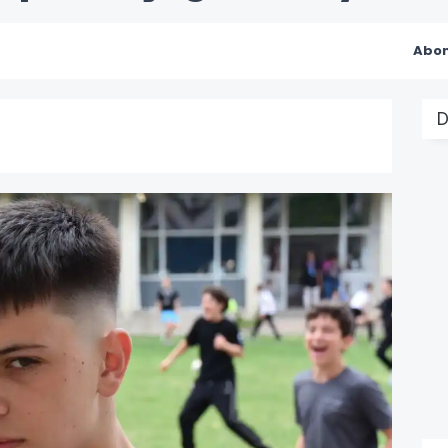
Abon
D