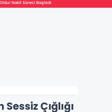
14:09
Oldu! Nakil Süreci Başladı
Türkiy
 Sessiz Çığlığı