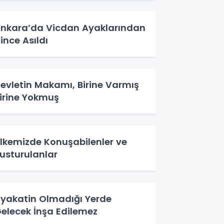
nkara’da Vicdan Ayaklarından
ince Asıldı
evletin Makamı, Birine Varmış
irine Yokmuş
lkemizde Konuşabilenler ve
usturulanlar
iyakatin Olmadığı Yerde
elecek İnşa Edilemez