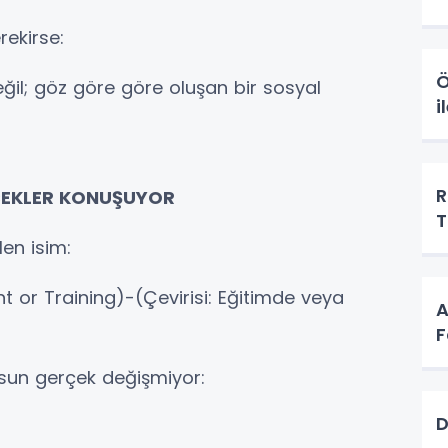
ekirse:
Ö
eğil; göz göre göre oluşan bir sosyal
i
R
ÇEKLER KONUŞUYOR
T
en isim:
 or Training)-(Çevirisi: Eğitimde veya
A
F
olsun gerçek değişmiyor:
D