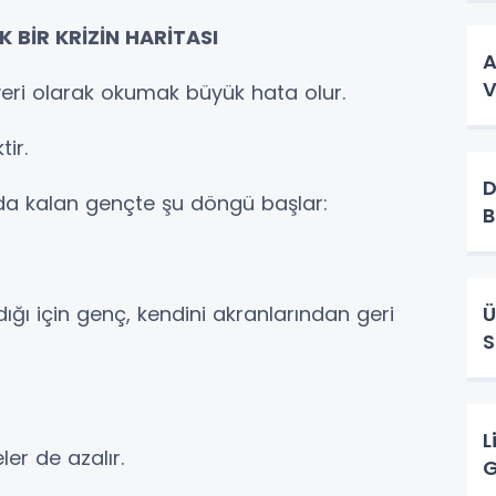
 BİR KRİZİN HARİTASI
A
V
veri olarak okumak büyük hata olur.
ir.
D
nda kalan gençte şu döngü başlar:
B
dığı için genç, kendini akranlarından geri
Ü
S
L
ler de azalır.
G