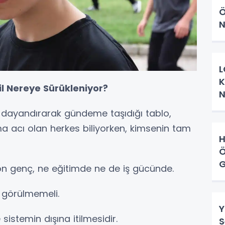
Ö
N
L
K
il Nereye Sürükleniyor?
N
ne dayandırarak gündeme taşıdığı tablo,
ma acı olan herkes biliyorken, kimsenin tam
H
Ö
G
yon genç, ne eğitimde ne de iş gücünde.
k görülmemeli.
Y
sistemin dışına itilmesidir.
S