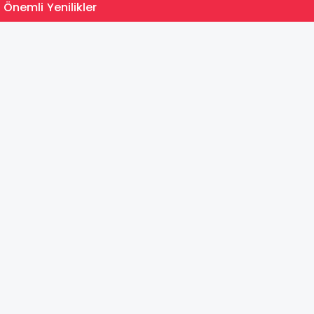
15:35
 Önemli Yenilikler
MEB Du