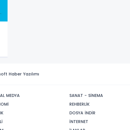
isoft
Haber Yazılımı
AL MEDYA
SANAT - SİNEMA
NOMİ
REHBERLİK
IK
DOSYA İNDİR
Lİ
İNTERNET