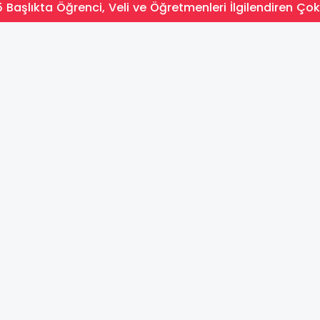
 Başlıkta Öğrenci, Veli ve Öğretmenleri İlgilendiren Çok