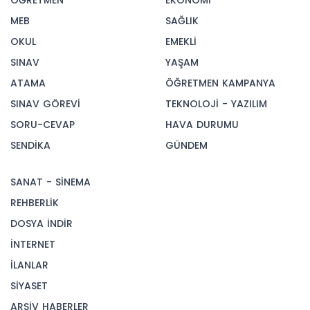
ÖĞRETMEN
EKONOMİ
MEB
SAĞLIK
OKUL
EMEKLİ
SINAV
YAŞAM
ATAMA
ÖĞRETMEN KAMPANYA
SINAV GÖREVİ
TEKNOLOJİ - YAZILIM
SORU-CEVAP
HAVA DURUMU
SENDİKA
GÜNDEM
SANAT - SİNEMA
REHBERLİK
DOSYA İNDİR
İNTERNET
İLANLAR
SİYASET
ARŞİV HABERLER