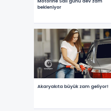
Motorine Salı günü dev zam
bekleniyor
Akaryakıta büyük zam geliyor!