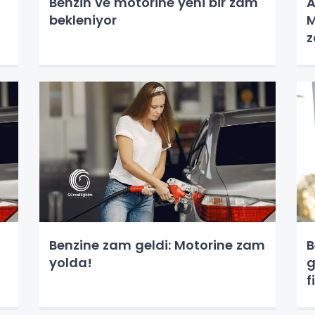
Benzin ve motorine yeni bir zam
A
bekleniyor
M
z
Benzine zam geldi: Motorine zam
B
yolda!
g
f