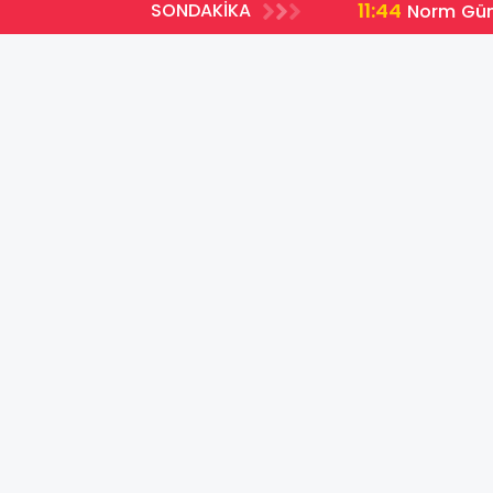
11:44
SONDAKİKA
ları açıklandı
Norm Günc