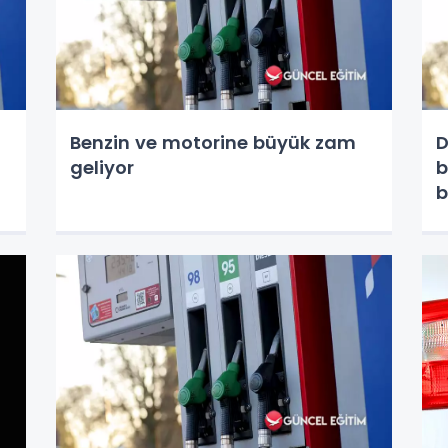
Benzin ve motorine büyük zam
D
geliyor
b
b