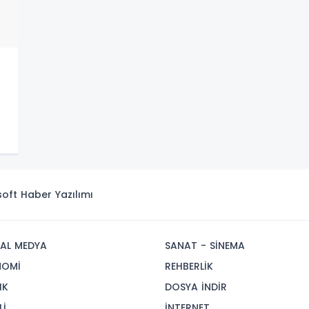
isoft
Haber Yazılımı
AL MEDYA
SANAT - SİNEMA
NOMİ
REHBERLİK
IK
DOSYA İNDİR
Lİ
İNTERNET