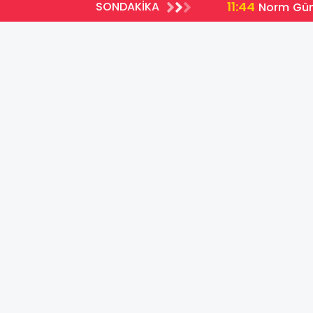
11:44
SONDAKİKA
ları açıklandı
Norm Günc