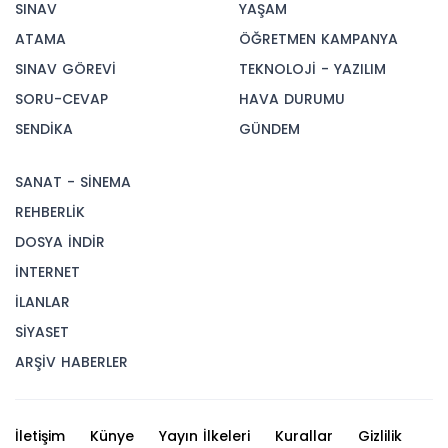
SINAV
YAŞAM
ATAMA
ÖĞRETMEN KAMPANYA
SINAV GÖREVİ
TEKNOLOJİ - YAZILIM
SORU-CEVAP
HAVA DURUMU
SENDİKA
GÜNDEM
SANAT - SİNEMA
REHBERLİK
DOSYA İNDİR
İNTERNET
İLANLAR
SİYASET
ARŞİV HABERLER
İletişim
Künye
Yayın İlkeleri
Kurallar
Gizlilik