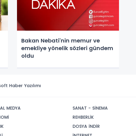
Bakan Nebati'nin memur ve
emekliye yönelik sözleri gündem
oldu
isoft
Haber Yazılımı
AL MEDYA
SANAT - SİNEMA
NOMİ
REHBERLİK
IK
DOSYA İNDİR
Lİ
İNTERNET