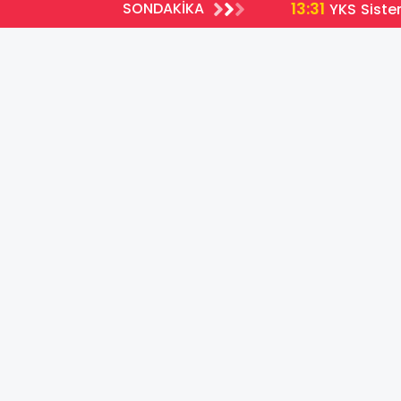
13:31
SONDAKİKA
a Açıldı
YKS Siste