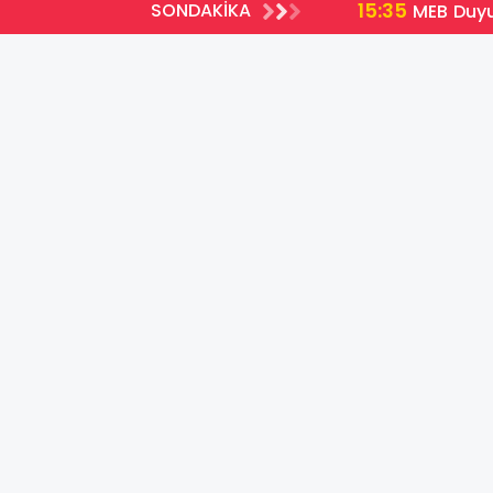
15:35
SONDAKİKA
emli Yenilikler
MEB Duyu