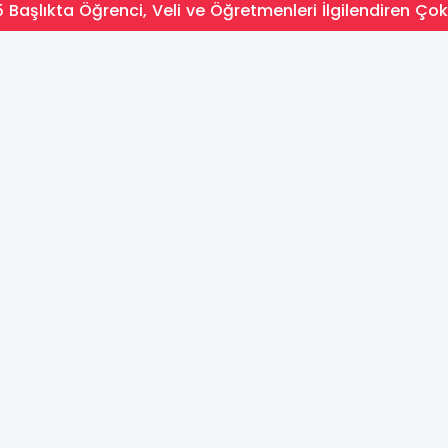
 Başlıkta Öğrenci, Veli ve Öğretmenleri İlgilendiren Çok