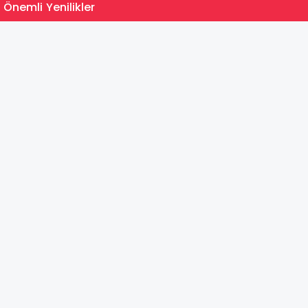
15:35
 Önemli Yenilikler
MEB Du