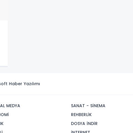
ı
isoft
Haber Yazılımı
AL MEDYA
SANAT - SİNEMA
NOMİ
REHBERLİK
IK
DOSYA İNDİR
Lİ
İNTERNET