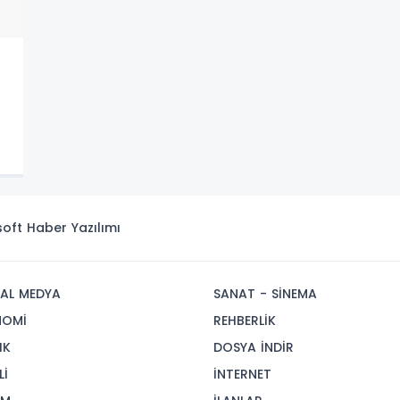
isoft
Haber Yazılımı
AL MEDYA
SANAT - SİNEMA
NOMİ
REHBERLİK
IK
DOSYA İNDİR
Lİ
İNTERNET