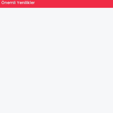
15:35
 Önemli Yenilikler
MEB Du