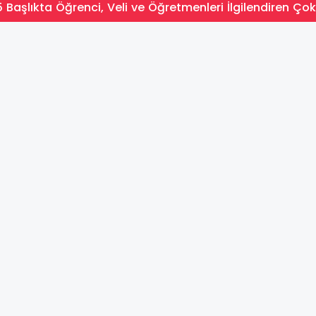
 Başlıkta Öğrenci, Veli ve Öğretmenleri İlgilendiren Çok