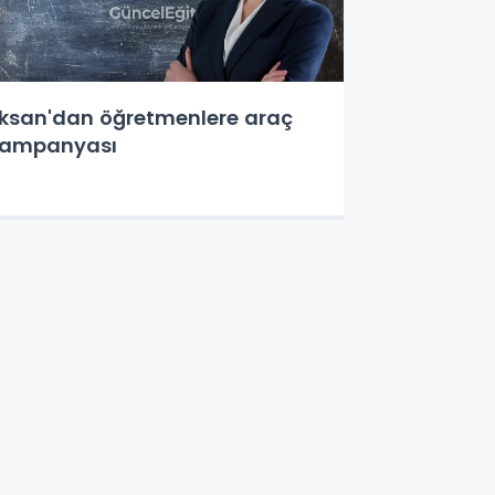
lksan'dan öğretmenlere araç
kampanyası