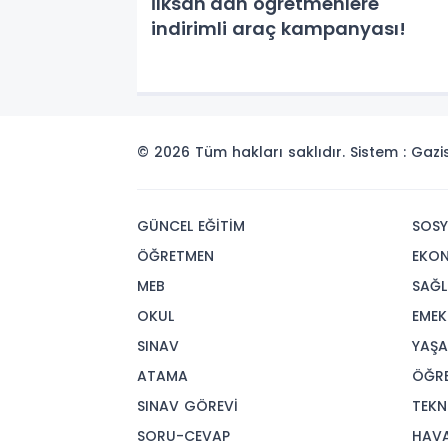
İlksan'dan öğretmenlere
indirimli araç kampanyası!
© 2026 Tüm hakları saklıdır. Sistem : Gaz
GÜNCEL EĞİTİM
SOSY
ÖĞRETMEN
EKO
MEB
SAĞL
OKUL
EMEK
SINAV
YAŞ
ATAMA
ÖĞR
SINAV GÖREVİ
TEKN
SORU-CEVAP
HAV