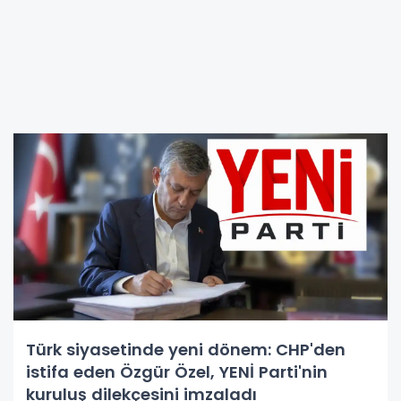
Türk siyasetinde yeni dönem: CHP'den
istifa eden Özgür Özel, YENİ Parti'nin
kuruluş dilekçesini imzaladı