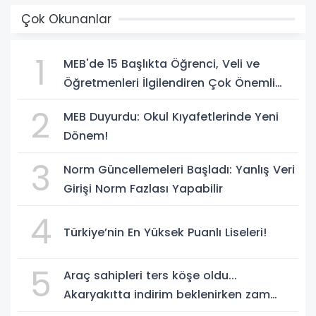
Çok Okunanlar
1
MEB'de 15 Başlıkta Öğrenci, Veli ve
Öğretmenleri İlgilendiren Çok Önemli
Yenilikler
2
MEB Duyurdu: Okul Kıyafetlerinde Yeni
Dönem!
3
Norm Güncellemeleri Başladı: Yanlış Veri
Girişi Norm Fazlası Yapabilir
4
Türkiye’nin En Yüksek Puanlı Liseleri!
5
Araç sahipleri ters köşe oldu...
Akaryakıtta indirim beklenirken zam
geliyor!