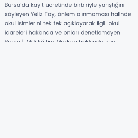
Bursa’da kayıt ücretinde birbiriyle yarıştığını
söyleyen Yeliz Toy, önlem alınmaması halinde
okul isimlerini tek tek açıklayarak ilgili okul
idareleri hakkında ve onları denetlemeyen
Bursa İl Milli Eğitim Müdürü hakkında suç
duyurusunda bulunacaklarını belirterek şunları
kaydetti;
''Eğitimin piyasaya devri ve niteliğin kasıtlı
olarak düşürülmesi ile öğrencilere özel okul
fiyatlarıyla yarışan devlet okulu tarifeleri
dayatılmaktadır. 100 bin TL kayıt ücreti veren
velilerin öğrencileri kayıt bölgesi dışından
kaydedilirken, 80 bin TL verebilen veliler, aday
havuzuna alınarak bekletilmektedir.