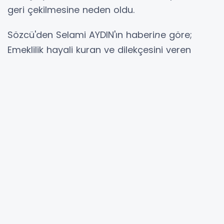
geri çekilmesine neden oldu.
Sözcü'den Selami AYDIN'ın haberi
n
e göre;
Emeklilik hayali kuran ve dilekçesini veren
kamu çalışanları emekli maaşlarına
yansımayan zamlar nedeniyle dilekçelerini geri
çekmeye başladı.
Denizli'de Eğitim İş Sendikası'nın tespitine göre
sadece Milli Eğitim'e bağlı kuruluşlarda
emeklilik dilekçesi veren kamu çalışanlarının
yüzde 82'si dilekçelerini geri çekti.
EĞİTİM İŞ BAŞKANI AYDOĞAN: YAŞANILMASI
ZOR BİR SÜREÇ