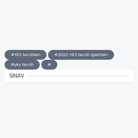
#YKS tercihleri
#2022-YKS tercih işlemleri
#yks tercih
#
SINAV