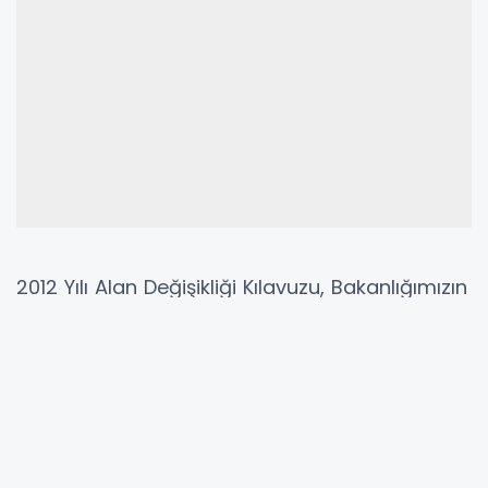
2012 Yılı Alan Değişikliği Kılavuzu, Bakanlığımızın
http://www.meb.gov.tr
adresinde kamuoyuna
duyurulacaktır.
GÜNCEL EĞİTİM