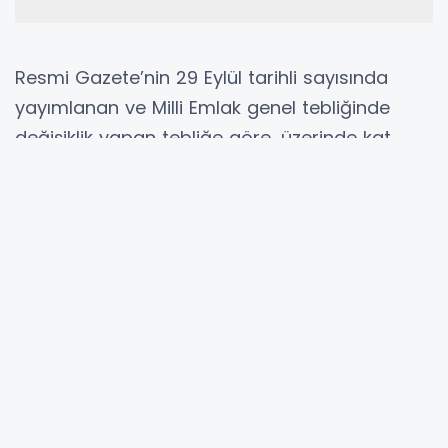
Resmi Gazete’nin 29 Eylül tarihli sayısında
yayımlanan ve Milli Emlak genel tebliğinde
değişiklik yapan tebliğe göre, üzerinde kat
mülkiyeti veya kat irtifakı kurulmamış kamu
konutu bulunan taşınmazlar ise üzerindeki
yapılarla birlikte bir bütün olarak satılabilecek.
Öncelikli alım hakkı lojmanda oturan memura
verilecek. İhalelerde istekli çıkmaması halinde
kamu konutu tekrar ihaleye çıkarılacak.
İhale bedelinin peşin olarak ödenmesi
durumunda %10 indirim uygulanacak. Taksitle