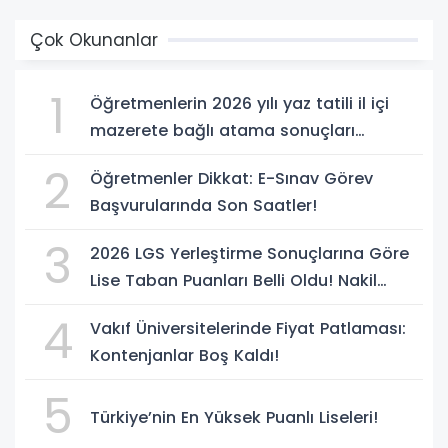
Çok Okunanlar
1
Öğretmenlerin 2026 yılı yaz tatili il içi
mazerete bağlı atama sonuçları
açıklandı
2
Öğretmenler Dikkat: E-Sınav Görev
Başvurularında Son Saatler!
3
2026 LGS Yerleştirme Sonuçlarına Göre
Lise Taban Puanları Belli Oldu! Nakil
Süreci Başladı
4
Vakıf Üniversitelerinde Fiyat Patlaması:
Kontenjanlar Boş Kaldı!
5
Türkiye’nin En Yüksek Puanlı Liseleri!