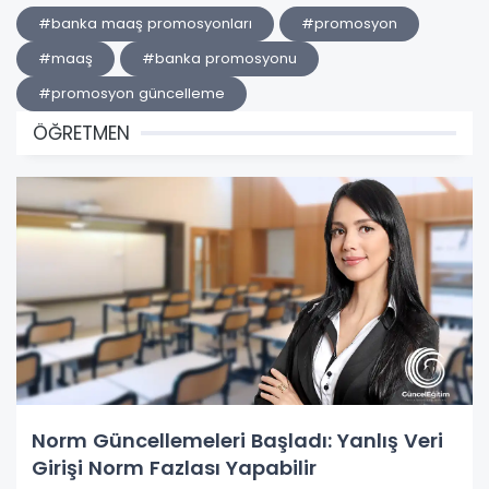
#banka maaş promosyonları
#promosyon
#maaş
#banka promosyonu
#promosyon güncelleme
ÖĞRETMEN
Norm Güncellemeleri Başladı: Yanlış Veri
Girişi Norm Fazlası Yapabilir