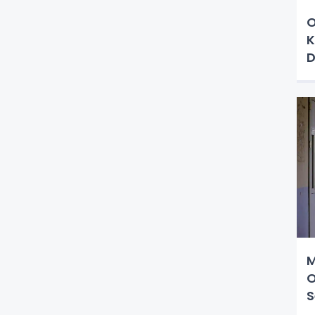
O
K
D
T
M
O
S