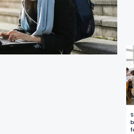
S
b
f