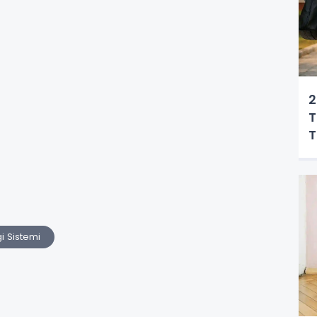
2
T
T
i Sistemi