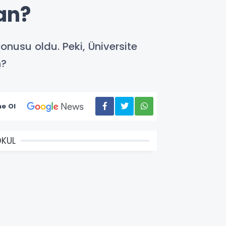
man?
konusu oldu. Peki, Üniversite
n?
e Ol
KUL