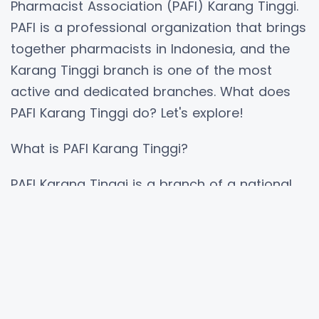
Pharmacist Association (PAFI) Karang Tinggi.
PAFI is a professional organization that brings
together pharmacists in Indonesia, and the
Karang Tinggi branch is one of the most
active and dedicated branches. What does
PAFI Karang Tinggi do? Let's explore!
What is PAFI Karang Tinggi?
PAFI Karang Tinggi is a branch of a national
organization founded to support and develop
the pharmacy profession in Indonesia. With a
vision to become a main pillar in the world of
pharmacy, PAFI Karang Tinggi focuses on
improving the quality of health services
through education, training, and collaboration