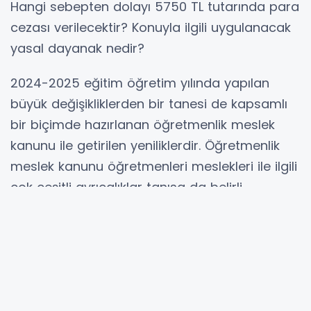
Hangi sebepten dolayı 5750 TL tutarında para
cezası verilecektir? Konuyla ilgili uygulanacak
yasal dayanak nedir?
2024-2025 eğitim öğretim yılında yapılan
büyük değişikliklerden bir tanesi de kapsamlı
bir biçimde hazırlanan öğretmenlik meslek
kanunu ile getirilen yeniliklerdir. Öğretmenlik
meslek kanunu öğretmenleri meslekleri ile ilgili
çok çeşitli ayrıcalıklar tanısa da belirli
alanlarda büyük sorumluluklar da
yüklemektedir.
Söz konusu öğretmenlik meslek kanunu ile
öğretmenlerin uymaları gereken belirli kurallar
da getirilmiştir. söz konusu kurallar içerisinde