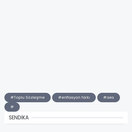
#Toplu Sözleşme
#enflasyon farkı
#aes
#
SENDİKA