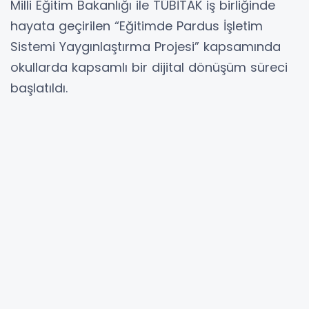
Milli Eğitim Bakanlığı ile TÜBİTAK iş birliğinde
hayata geçirilen “Eğitimde Pardus İşletim
Sistemi Yaygınlaştırma Projesi” kapsamında
okullarda kapsamlı bir dijital dönüşüm süreci
başlatıldı.
Projeyle birlikte sınıflarda kullanılan etkileşimli
tahtalar ile bilgisayar laboratuvarlarının yerli
ve milli işletim sistemi olan Pardus altyapısına
geçirilmesi planlanıyor.
650 bin etkileşimli tahta dönüştürülecek
Yürütülen çalışma kapsamında Türkiye
genelindeki yaklaşık 650 bin etkileşimli
tahtanın Pardus ETAP sistemine geçirilmesi
hedefleniyor. Ayrıca bilişim teknolojileri