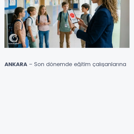
ANKARA
– Son dönemde eğitim çalışanlarına
yönelik artan şiddet olaylarının ardından, Millî
Eğitim Bakanlığı ve İçişleri Bakanlığı
koordinesinde devrim niteliğinde bir güvenlik
adımı atıldı. Öğretmenlerin can güvenliğini
korumak ve okul içi asayiş olaylarına anında
müdahale edebilmek amacıyla
"Acil Durum
Butonu"
uygulaması hayata geçiriliyor.