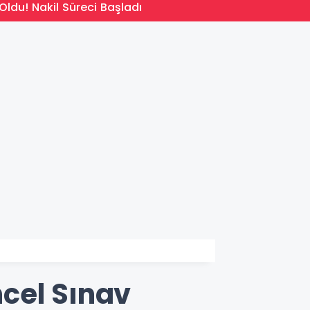
14:09
Oldu! Nakil Süreci Başladı
Türkiy
cel Sınav