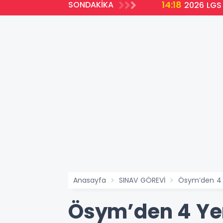
14:18
SONDAKİKA
2026 LGS 
Anasayfa
SINAV GÖREVİ
Ösym’den 4 Y
Ösym’den 4 Yen