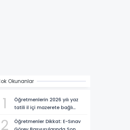
ok Okunanlar
1
Öğretmenlerin 2026 yılı yaz
tatili il içi mazerete bağlı
atama sonuçları açıklandı
2
Öğretmenler Dikkat: E-Sınav
Görev Başvurularında Son