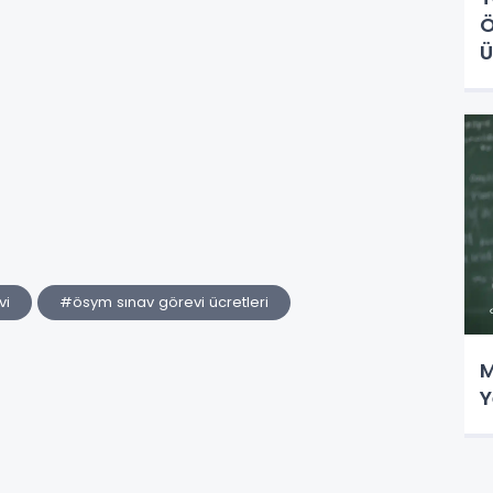
Ö
Ü
vi
#ösym sınav görevi ücretleri
M
Y