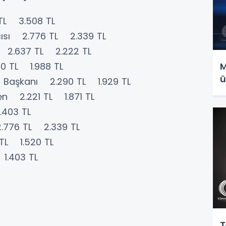
TL 3.508 TL
cısı 2.776 TL 2.339 TL
) 2.637 TL 2.222 TL
60 TL 1.988 TL
M
ü
n Başkanı 2.290 TL 1.929 TL
n 2.221 TL 1.871 TL
403 TL
.776 TL 2.339 TL
TL 1.520 TL
1.403 TL
T