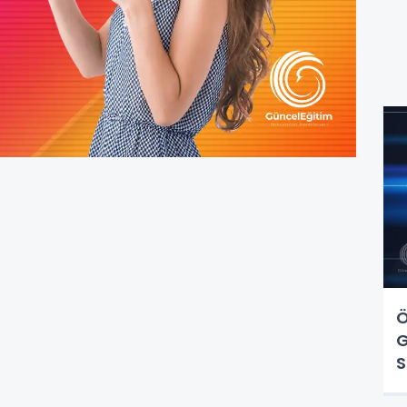
Ö
G
S