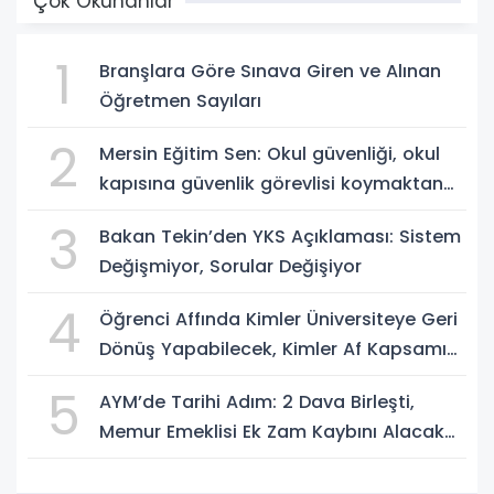
Çok Okunanlar
1
Branşlara Göre Sınava Giren ve Alınan
Öğretmen Sayıları
2
Mersin Eğitim Sen: Okul güvenliği, okul
kapısına güvenlik görevlisi koymaktan
ibaret değildir
3
Bakan Tekin’den YKS Açıklaması: Sistem
Değişmiyor, Sorular Değişiyor
4
Öğrenci Affında Kimler Üniversiteye Geri
Dönüş Yapabilecek, Kimler Af Kapsamı
Dışında?
5
AYM’de Tarihi Adım: 2 Dava Birleşti,
Memur Emeklisi Ek Zam Kaybını Alacak
mı?