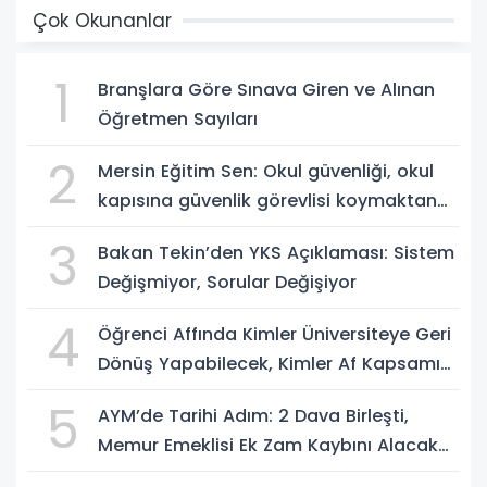
Çok Okunanlar
1
Branşlara Göre Sınava Giren ve Alınan
Öğretmen Sayıları
2
Mersin Eğitim Sen: Okul güvenliği, okul
kapısına güvenlik görevlisi koymaktan
ibaret değildir
3
Bakan Tekin’den YKS Açıklaması: Sistem
Değişmiyor, Sorular Değişiyor
4
Öğrenci Affında Kimler Üniversiteye Geri
Dönüş Yapabilecek, Kimler Af Kapsamı
Dışında?
5
AYM’de Tarihi Adım: 2 Dava Birleşti,
Memur Emeklisi Ek Zam Kaybını Alacak
mı?