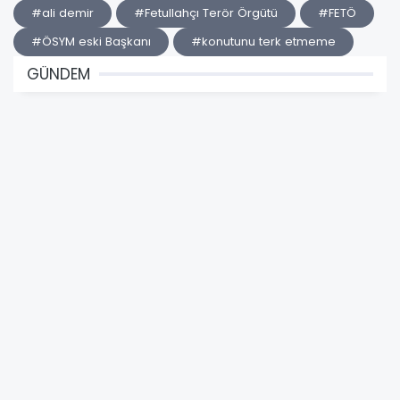
#ali demir
#Fetullahçı Terör Örgütü
#FETÖ
#ÖSYM eski Başkanı
#konutunu terk etmeme
GÜNDEM