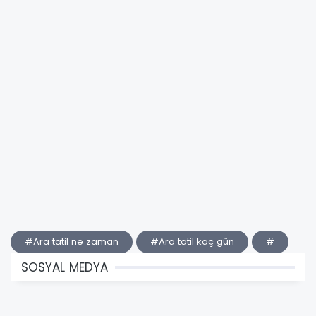
#Ara tatil ne zaman
#Ara tatil kaç gün
#
SOSYAL MEDYA