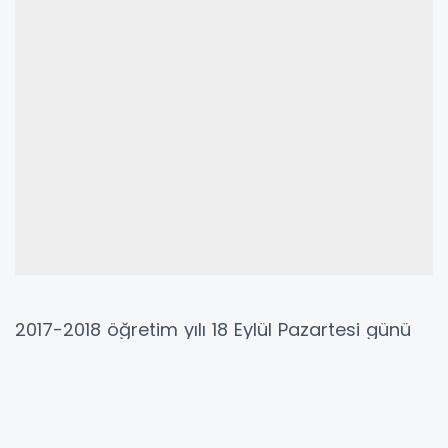
2017-2018 öğretim yılı 18 Eylül Pazartesi günü
başlıyor. Okulların açılmasına sayılı günler kala
İçişleri Bakanlığı da okullarda alınacak
önlemleri genelgeyle duyurdu. Emniyet'in