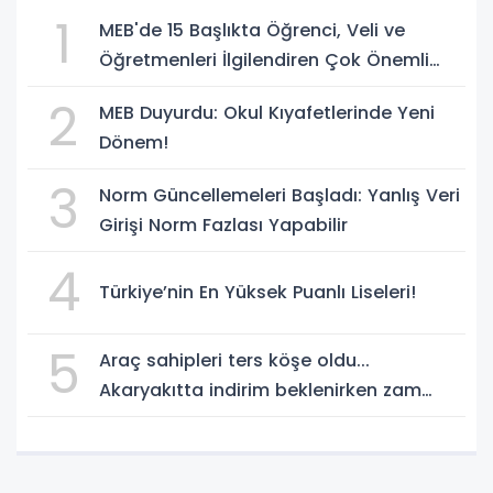
1
MEB'de 15 Başlıkta Öğrenci, Veli ve
Öğretmenleri İlgilendiren Çok Önemli
Yenilikler
2
MEB Duyurdu: Okul Kıyafetlerinde Yeni
Dönem!
3
Norm Güncellemeleri Başladı: Yanlış Veri
Girişi Norm Fazlası Yapabilir
4
Türkiye’nin En Yüksek Puanlı Liseleri!
5
Araç sahipleri ters köşe oldu...
Akaryakıtta indirim beklenirken zam
geliyor!