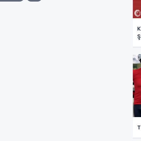
K
Ş
T