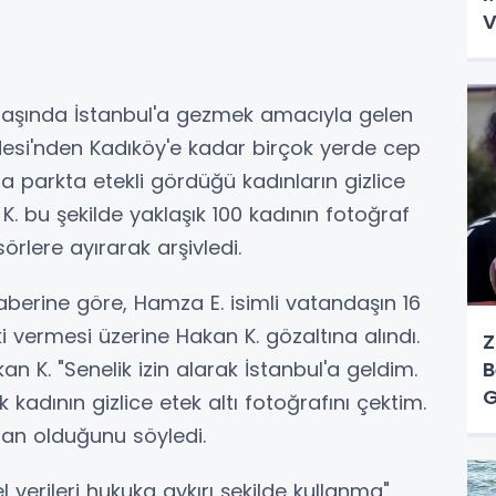
V
T
 başında İstanbul'a gezmek amacıyla gelen
desi'nden Kadıköy'e kadar birçok yerde cep
 parkta etekli gördüğü kadınların gizlice
n K. bu şekilde yaklaşık 100 kadının fotoğraf
örlere ayırarak arşivledi.
berine göre, Hamza E. isimli vatandaşın 16
i vermesi üzerine Hakan K. gözaltına alındı.
Z
n K. "Senelik izin alarak İstanbul'a geldim.
B
G
adının gizlice etek altı fotoğrafını çektim.
Ö
an olduğunu söyledi.
 verileri hukuka aykırı şekilde kullanma"