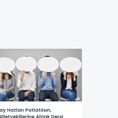
ay Hatları Patlatılsın,
illetvekillerine Ahlak Dersi