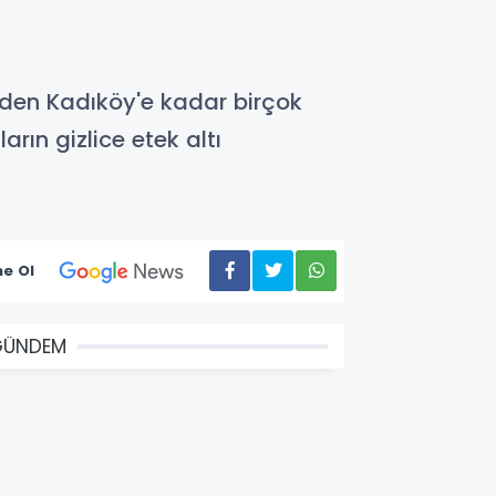
nden Kadıköy'e kadar birçok
ın gizlice etek altı
e Ol
GÜNDEM