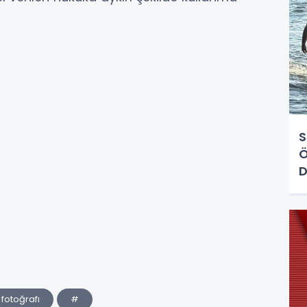
S
Ö
D
fotoğrafı
#