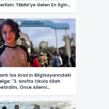
erilsin: TBMM’ye Gelen En İlginç
alepler
anlı İsa Aras'ın Bilgisayarındaki
elge: ''3. Sınıfta Okula Silah
etirdim, Önce Ailemi
ldürecektim!''