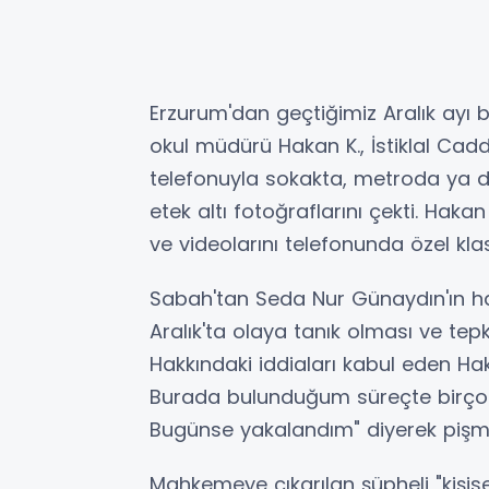
Erzurum'dan geçtiğimiz Aralık ayı
okul müdürü Hakan K., İstiklal Cad
telefonuyla sokakta, metroda ya da
etek altı fotoğraflarını çekti. Haka
ve videolarını telefonunda özel klas
Sabah'tan Seda Nur Günaydın'ın ha
Aralık'ta olaya tanık olması ve tepk
Hakkındaki iddiaları kabul eden Haka
Burada bulunduğum süreçte birçok k
Bugünse yakalandım" diyerek pişm
Mahkemeye çıkarılan şüpheli "kişisel