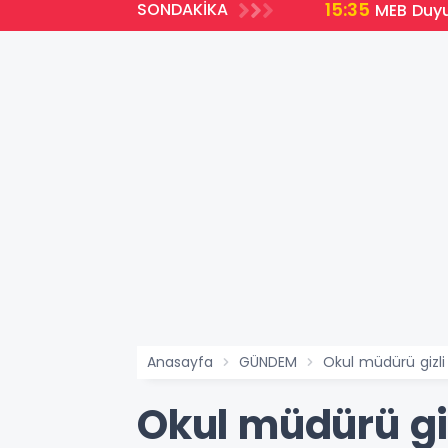
15:35
SONDAKİKA
emli Yenilikler
MEB Duyu
Anasayfa
GÜNDEM
Okul müdürü gizli
Okul müdürü giz