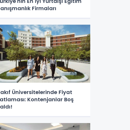
ürkiye'nin En İyi Yurtdışı Eğitim
anışmanlık Firmaları
akıf Üniversitelerinde Fiyat
atlaması: Kontenjanlar Boş
aldı!