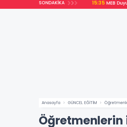
15:35
SONDAKİKA
emli Yenilikler
MEB Duyu
Anasayfa
GÜNCEL EĞİTİM
Öğretmenler
Öğretmenlerin i