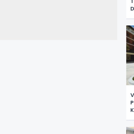
T
D
V
P
K