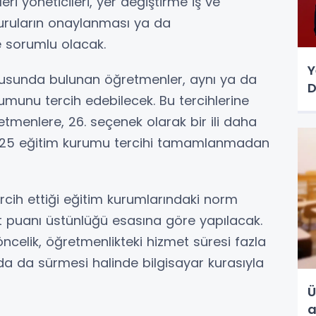
leri yöneticileri, yer değiştirme iş ve
vuruların onaylanması ya da
e sorumlu olacak.
Y
vurusunda bulunan öğretmenler, aynı ya da
D
rumunu tercih edebilecek. Bu tercihlerine
tmenlere, 26. seçenek olarak bir ili daha
ak 25 eğitim kurumu tercihi tamamlanmadan
rcih ettiği eğitim kurumlarındaki norm
t puanı üstünlüğü esasına göre yapılacak.
öncelik, öğretmenlikteki hizmet süresi fazla
mda da sürmesi halinde bilgisayar kurasıyla
Ü
a