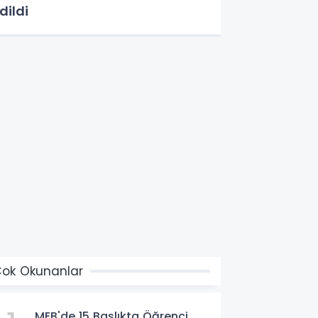
dildi
ok Okunanlar
MEB'de 15 Başlıkta Öğrenci,