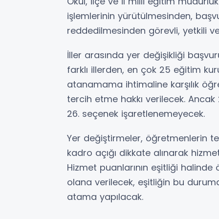
Okul, ilçe ve il milli eğitim müdürlük
işlemlerinin yürütülmesinden, baş
reddedilmesinden görevli, yetkili v
İller arasında yer değişikliği baş
farklı illerden, en çok 25 eğitim ku
atanamama ihtimaline karşılık öğre
tercih etme hakkı verilecek. Anc
26. seçenek işaretlenemeyecek.
Yer değiştirmeler, öğretmenlerin te
kadro açığı dikkate alınarak hizme
Hizmet puanlarının eşitliği halinde 
olana verilecek, eşitliğin bu duru
atama yapılacak.