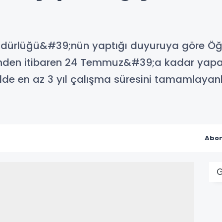
dürlüğü&#39;nün yaptığı duyuruya göre Öğret
nden itibaren 24 Temmuz&#39;a kadar yapabil
lde en az 3 yıl çalışma süresini tamamlayanl
Abon
G